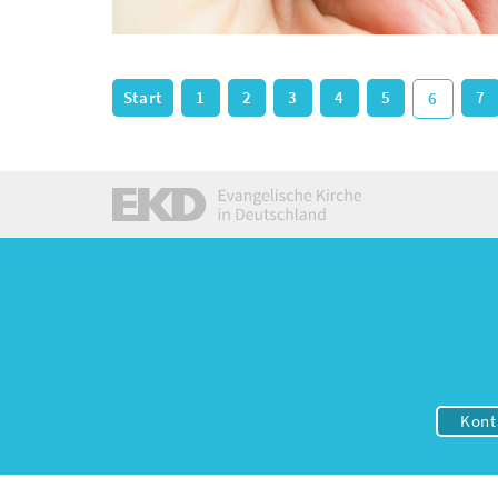
Start
1
2
3
4
5
7
6
Kont