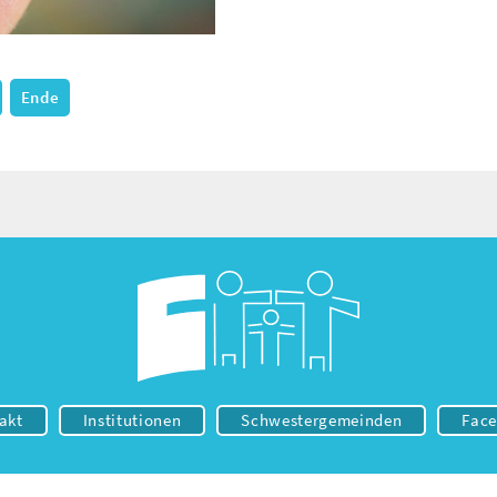
Ende
akt
Institutionen
Schwestergemeinden
Fac