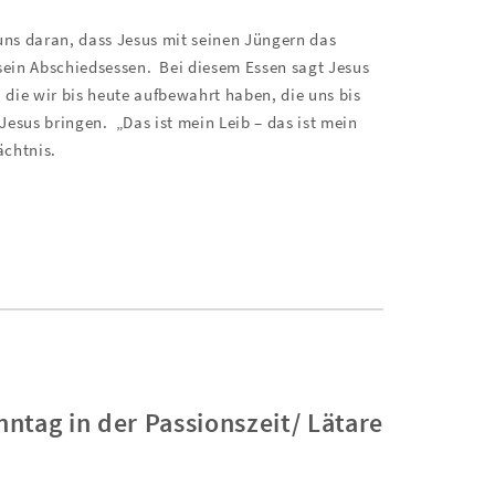
ns daran, dass Jesus mit seinen Jüngern das
 sein Abschiedsessen.
Bei diesem Essen sagt Jesus
die wir bis heute aufbewahrt haben, die uns bis
Jesus bringen.
„Das ist mein Leib – das ist mein
ächtnis.
tag in der Passionszeit/ Lätare