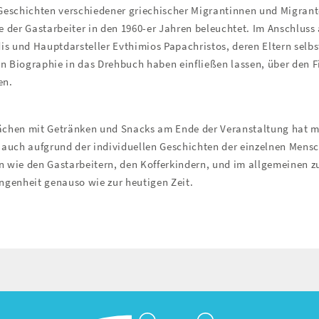
e Geschichten verschiedener griechischer Migrantinnen und Migrant
 der Gastarbeiter in den 1960-er Jahren beleuchtet. Im Anschluss 
is und Hauptdarsteller Evthimios Papachristos, deren Eltern selbs
en Biographie in das Drehbuch haben einfließen lassen, über den F
en.
rächen mit Getränken und Snacks am Ende der Veranstaltung hat 
 auch aufgrund der individuellen Geschichten der einzelnen Mens
 wie den Gastarbeitern, den Kofferkindern, und im allgemeinen z
ngenheit genauso wie zur heutigen Zeit.