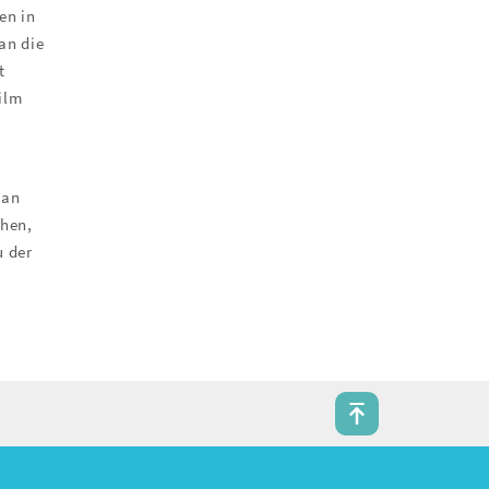
en in
an die
t
ilm
man
chen,
u der