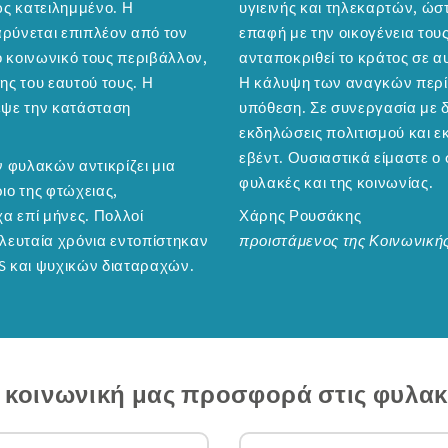
ς κατειλημμένο. Η
υγιεινής και τηλεκαρτών, ώσ
αρύνεται επιπλέον από τον
επαφή με την οικογένεια του
το κοινωνικό τους περιβάλλον,
ανταποκριθεί το κράτος σε α
ης του εαυτού τους. Η
Η κάλυψη των αναγκών περίπ
εψε την κατάσταση
υπόθεση. Σε συνεργασία με δ
εκδηλώσεις πολιτισμού και ε
εβέντ. Ουσιαστικά είμαστε ο 
ν φυλακών αντικρίζει μια
φυλακές και της κοινωνίας.
ιο της φτώχειας,
χα επί μήνες. Πολλοί
Χάρης Ρουσάκης
ελευταία χρόνια εντοπίστηκαν
προιστάμενος της Κοινωνική
S και ψυχικών διαταραχών.
ν κοινωνική μας προσφορά στις φυλα