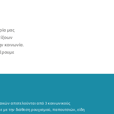
ρία μας
τίξοων
ν κοινωνία.
φέρουμε
λακών αποτελούνται από 3 κοινωνικούς
με με την διάθεση ρουχισμού, παπουτσιών, είδη