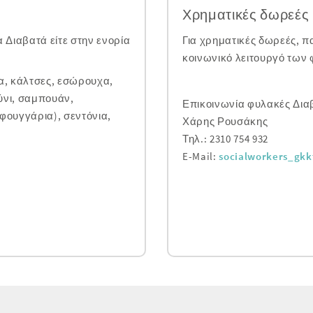
Χρηματικές δωρεές
 Διαβατά είτε στην ενορία
Για χρηματικές δωρεές, 
κοινωνικό λειτουργό των
α, κάλτσες, εσώρουχα,
ύνι, σαμπουάν,
Επικοινωνία φυλακές Δια
φουγγάρια), σεντόνια,
Χάρης Ρουσάκης
Τηλ.: 2310 754 932
E-Mail:
socialworkers_gk