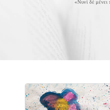
«Νυνὶ δὲ μένει 