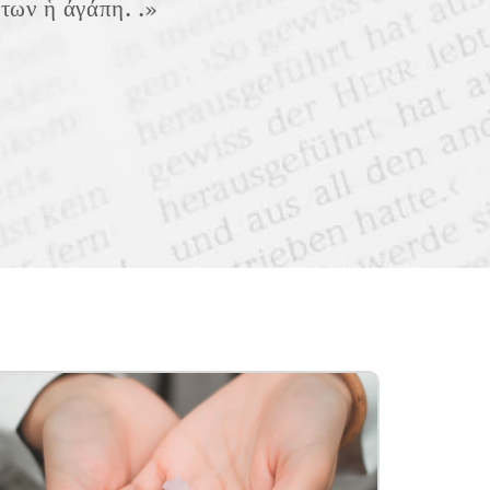
ύτων ἡ άγάπη. .»