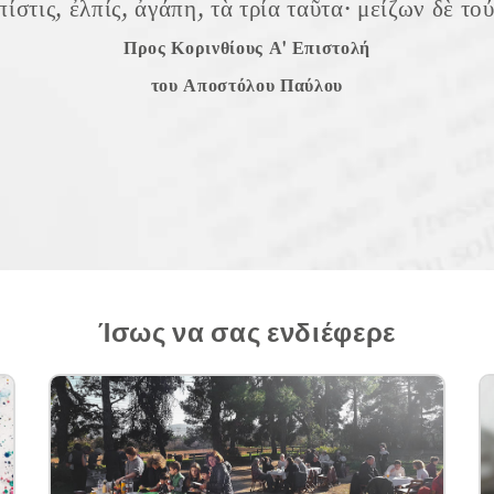
πίστις, ἐλπίς, ἀγάπη, τὰ τρία ταῦτα· μείζων δὲ το
Προς Κορινθίους Α' Επιστολή
του Αποστόλου Παύλου
Ίσως να σας ενδιέφερε