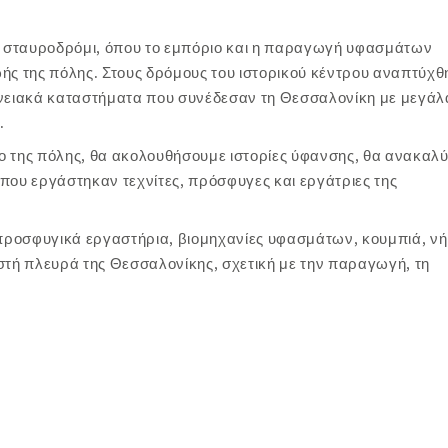
 σταυροδρόμι, όπου το εμπόριο και η παραγωγή υφασμάτων
ωής της πόλης. Στους δρόμους του ιστορικού κέντρου αναπτύχ
ενειακά καταστήματα που συνέδεσαν τη Θεσσαλονίκη με μεγάλ
.
ο της πόλης, θα ακολουθήσουμε ιστορίες ύφανσης, θα ανακαλ
που εργάστηκαν τεχνίτες, πρόσφυγες και εργάτριες της
, προσφυγικά εργαστήρια, βιομηχανίες υφασμάτων, κουμπιά, ν
στή πλευρά της Θεσσαλονίκης, σχετική με την παραγωγή, τη